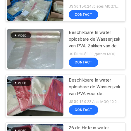
zakken van 8 pakkenx25
US $0.15-0.24 /pieces MOQ:101000 stuks
in zakken
CONTACT
Beschikbare In water
oplosbare de Wasserijzak
van PVA, Zakken van de
het Ziekenhuis de
US $0.20-$0.30 /pieces MOQ:101000 stuks
Oplosbare Was
CONTACT
Beschikbare In water
oplosbare de Wasserijzak
van PVA voor de
Controle van de het
US $0.15-0.22 /pcs MOQ:10.000 PCs
Ziekenhuisbesmetting
CONTACT
26 de Hete in water