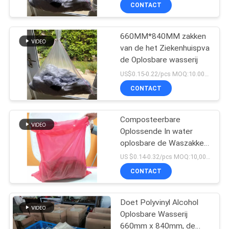
NIEUWS
CONTACT
VRAAG
660MM*840MM zakken
van de het Ziekenhuispva
EEN
de Oplosbare wasserij
OFFERTE
US$0.15-0.22/pcs MOQ:10.000 PCs
CONTACT
SITEMAP
Composteerbare
Oplossende In water
PRIVACY
oplosbare de Waszakken
POLICY
van PVOH
US $0.14-0.32/pcs MOQ:10,000pcs
CONTACT
Doet Polyvinyl Alcohol
Oplosbare Wasserij
660mm x 840mm, de