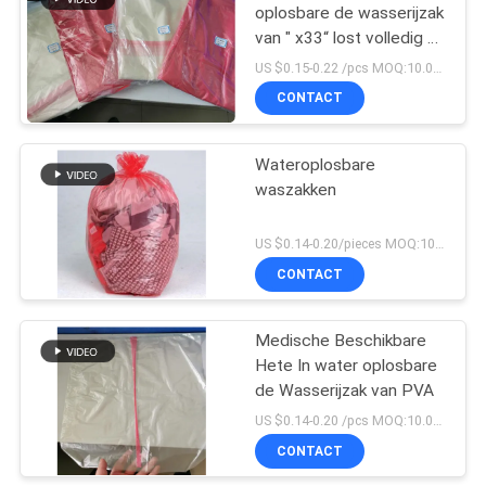
oplosbare de wasserijzak
van " x33“ lost volledig bij
65 graad op - ontruim
US $0.15-0.22 /pcs MOQ:10.000 PCs
CONTACT
Wateroplosbare
waszakken
US $0.14-0.20/pieces MOQ:101000 stuks
CONTACT
Medische Beschikbare
Hete In water oplosbare
de Wasserijzak van PVA
US $0.14-0.20 /pcs MOQ:10.000 PCs
CONTACT