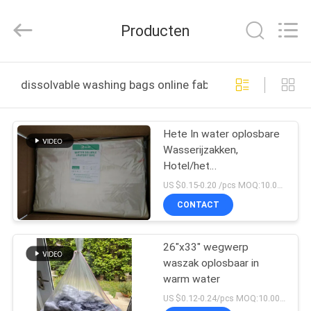
2026
Changzhou
Greencradleland
Producten
Macromolecule
Materials
Co.,
Ltd..
THUIS
All
Rights
dissolvable washing bags online fabricage
Reserved.
PRODUCTEN
Hete In water oplosbare
Wasserijzakken,
OVER
Hotel/het
ONS
Ziekenhuiszakken van
US $0.15-0.20 /pcs MOQ:10.000 PCs
Polyvinyl Alcohol de
CONTACT
Oplossende Was
FABRIEKSTOCHT
26"x33" wegwerp
waszak oplosbaar in
KWALITEITSCONTROLE
warm water
US $0.12-0.24/pcs MOQ:10.000 PCs