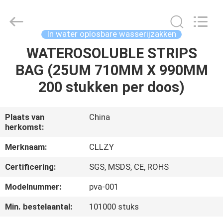
2026
Changzhou
Greencradleland
Macromolecule
Materials
In water oplosbare wasserijzakken
Co.,
Ltd..
WATEROSOLUBLE STRIPS
THUIS
All
Rights
Reserved.
BAG (25UM 710MM X 990MM
PRODUCTEN
200 stukken per doos)
OVER
Plaats van
China
herkomst:
ONS
Merknaam:
CLLZY
FABRIEKSTOCHT
Certificering:
SGS, MSDS, CE, ROHS
Modelnummer:
pva-001
KWALITEITSCONTROLE
Min. bestelaantal:
101000 stuks