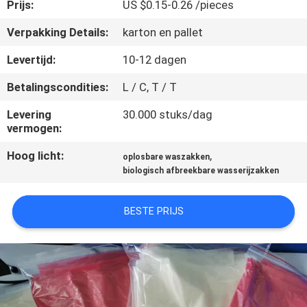
NIEUWS
Prijs:
US $0.15-0.26 /pieces
Verpakking Details:
karton en pallet
VRAAG
Levertijd:
10-12 dagen
EEN
Betalingscondities:
L / C, T / T
OFFERTE
Levering
30.000 stuks/dag
vermogen:
SITEMAP
Hoog licht:
,
oplosbare waszakken
biologisch afbreekbare wasserijzakken
PRIVACY
POLICY
BESTE PRIJS