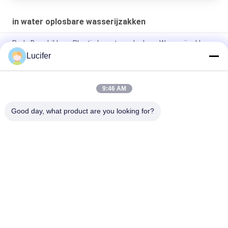
in water oplosbare wasserijzakken
Rode Beschikbare Plastic In water oplosbare Wasserijzakken
voor Medisch/het Ziekenhuis
Lucifer
Beschikbare In water oplosbare de Wasserijzak van PVA,
Zakken van de het Ziekenhuis de Oplosbare Was
9:46 AM
26" x 33" 0,8 mil wateroplosbare zak, 200 stuks/doos
Good day, what product are you looking for?
populaire categorieën
Alle
De In Water 
In Water Oplosbare 
Oplosbare Film Van 
Versiefilm
PVA
In Water Oplosbare 
De In Water 
Film Voor 
Oplosbare Zak Van 
Borduurwerk
PVA
In Water Oplosbare 
In Water Oplosbare 