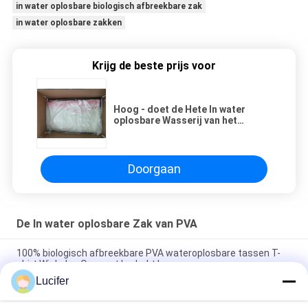
in water oplosbare biologisch afbreekbare zak
in water oplosbare zakken
Krijg de beste prijs voor
Hoog - doet de Hete In water
oplosbare Wasserij van het
kwaliteitsziekenhuis PVA 28“ X 39“
in zakken
Doorgaan
De In water oplosbare Zak van PVA
100% biologisch afbreekbare PVA wateroplosbare tassen T-
shirt Winkelen Op maat bedrukt logo
Lucifer
660MM x 840MM Zak van de het Ziekenhuis de Hete In water
oplosbare Wasserij van x 25Micron