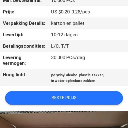
Min. bestelaantal:
10.000 PCs
NIEUWS
Prijs:
US $0.20-0.28/pcs
VRAAG
Verpakking Details:
karton en pallet
EEN
Levertijd:
10-12 dagen
OFFERTE
Betalingscondities:
L/C, T/T
SITEMAP
Levering
30.000 PCs/dag
vermogen:
Hoog licht:
,
PRIVACY
polyvinyl alcohol plastic zakken
in water oplosbare zakken
POLICY
BESTE PRIJS