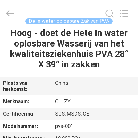
2026
Changzhou
Greencradleland
Macromolecule
Materials
De In water oplosbare Zak van PVA
Co.,
Ltd..
Hoog - doet de Hete In water
THUIS
All
Rights
Reserved.
oplosbare Wasserij van het
PRODUCTEN
kwaliteitsziekenhuis PVA 28“
X 39“ in zakken
OVER
ONS
Plaats van
China
herkomst:
FABRIEKSTOCHT
Merknaam:
CLLZY
Certificering:
SGS, MSDS, CE
KWALITEITSCONTROLE
Modelnummer:
pva-001