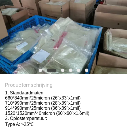
Productomschrijving
1. Standaardmaten:
660*840mm*25micron (26"x33"x1mil)
710*990mm*25micron (28"x39"x1mil)
914*990mm*25micron (36"x39"x1mil)
1520*1520mm*40micron (60"x60"x1.6mil)
2. Oplostemperatuur:
Type A: >25℃