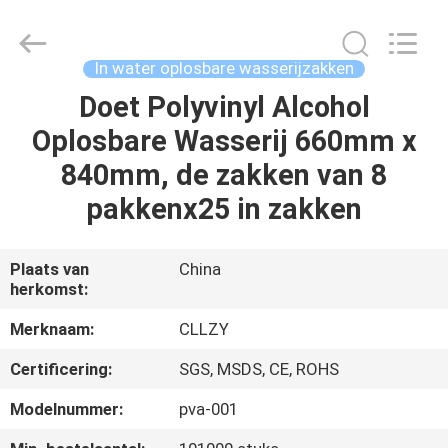
2026
Changzhou
Greencradleland
Macromolecule
Materials
In water oplosbare wasserijzakken
Co.,
Ltd..
Doet Polyvinyl Alcohol
THUIS
All
Rights
Reserved.
Oplosbare Wasserij 660mm x
PRODUCTEN
840mm, de zakken van 8
pakkenx25 in zakken
OVER
ONS
Plaats van
China
herkomst:
FABRIEKSTOCHT
Merknaam:
CLLZY
Certificering:
SGS, MSDS, CE, ROHS
KWALITEITSCONTROLE
Modelnummer:
pva-001