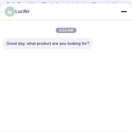
Rode Beschikbare Plastic In water oplosbare Wasserijzakken
voor Medisch/het Ziekenhuis
Lucifer
Beschikbare In water oplosbare de Wasserijzak van PVA,
Zakken van de het Ziekenhuis de Oplosbare Was
3:14 AM
26" x 33" 0,8 mil wateroplosbare zak, 200 stuks/doos
Good day, what product are you looking for?
populaire categorieën
Alle
De In Water 
In Water Oplosbare 
Oplosbare Film Van 
Versiefilm
PVA
In Water Oplosbare 
De In Water 
Film Voor 
Oplosbare Zak Van 
Borduurwerk
PVA
In Water Oplosbare 
In Water Oplosbare 
Wasserijzakken
Niet Geweven Stof
In Water Oplosbare 
Biologisch 
Het Zaadband Van 
Afbreekbare Plastic 