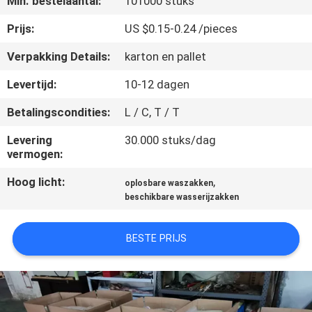
Min. bestelaantal:
101000 stuks
NIEUWS
Prijs:
US $0.15-0.24 /pieces
VRAAG
Verpakking Details:
karton en pallet
EEN
Levertijd:
10-12 dagen
OFFERTE
Betalingscondities:
L / C, T / T
SITEMAP
Levering
30.000 stuks/dag
vermogen:
Hoog licht:
,
PRIVACY
oplosbare waszakken
beschikbare wasserijzakken
POLICY
BESTE PRIJS