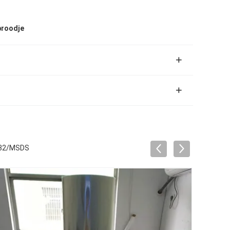
broodje
3432/MSDS