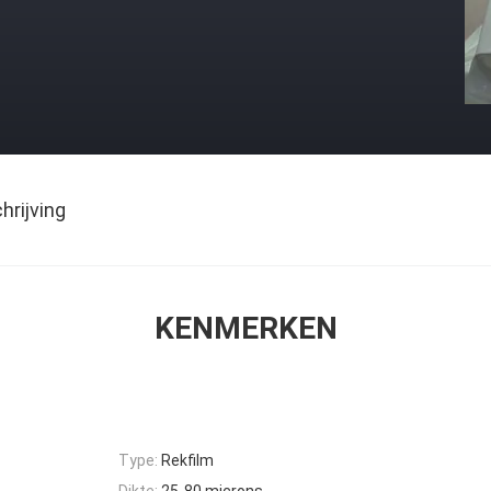
rijving
KENMERKEN
Type:
Rekfilm
Dikte:
25-80 microns