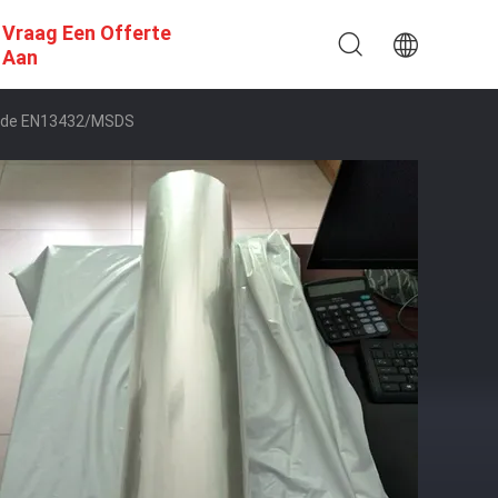
Vraag Een Offerte
Aan
eerde EN13432/MSDS