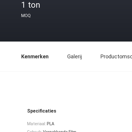
1 ton
MOQ
Kenmerken
Galerij
Productomsch
Specificaties
Materiaal:
PLA
Gebruik:
Verpakkende Film