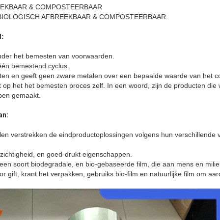
EEKBAAR & COMPOSTEERBAAR
taal BIOLOGISCH AFBREEKBAAR & COMPOSTEERBAAR.
l:
onder het bemesten van voorwaarden.
 één bemestend cyclus.
cten en geeft geen zware metalen over een bepaalde waarde van het co
t op het het bemesten proces zelf. In een woord, zijn de producten die w
bben gemaakt.
an:
len verstrekken de eindproductoplossingen volgens hun verschillende v
zichtigheid, en goed-drukt eigenschappen.
en soort biodegradale, en bio-gebaseerde film, die aan mens en milieu 
r gift, krant het verpakken, gebruiks bio-film en natuurlijke film om aa