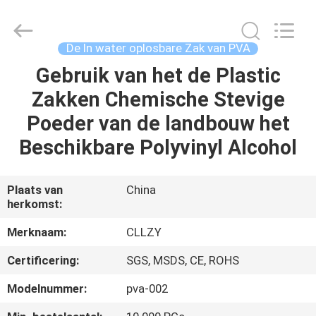
2026
Changzhou
Greencradleland
Macromolecule
Materials
De In water oplosbare Zak van PVA
Co.,
Ltd..
Gebruik van het de Plastic
THUIS
All
Rights
Reserved.
Zakken Chemische Stevige
PRODUCTEN
Poeder van de landbouw het
Beschikbare Polyvinyl Alcohol
OVER
ONS
Plaats van
China
herkomst:
FABRIEKSTOCHT
Merknaam:
CLLZY
Certificering:
SGS, MSDS, CE, ROHS
KWALITEITSCONTROLE
Modelnummer:
pva-002