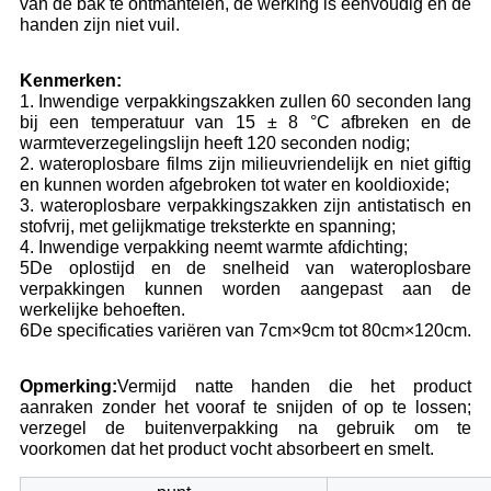
van de bak te ontmantelen, de werking is eenvoudig en de
handen zijn niet vuil.
Kenmerken:
1. Inwendige verpakkingszakken zullen 60 seconden lang
bij een temperatuur van 15 ± 8 °C afbreken en de
warmteverzegelingslijn heeft 120 seconden nodig;
2. wateroplosbare films zijn milieuvriendelijk en niet giftig
en kunnen worden afgebroken tot water en kooldioxide;
3. wateroplosbare verpakkingszakken zijn antistatisch en
stofvrij, met gelijkmatige treksterkte en spanning;
4. Inwendige verpakking neemt warmte afdichting;
5De oplostijd en de snelheid van wateroplosbare
verpakkingen kunnen worden aangepast aan de
werkelijke behoeften.
6De specificaties variëren van 7cm×9cm tot 80cm×120cm.
Opmerking:
Vermijd natte handen die het product
aanraken zonder het vooraf te snijden of op te lossen;
verzegel de buitenverpakking na gebruik om te
voorkomen dat het product vocht absorbeert en smelt.