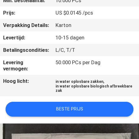
Min. bestelaantal:
10.000 PCs
NIEUWS
Prijs:
US $0.0145 /pcs
VRAAG
Verpakking Details:
Karton
EEN
Levertijd:
10-15 dagen
OFFERTE
Betalingscondities:
L/C, T/T
SITEMAP
Levering
50.000 PCs per Dag
vermogen:
Hoog licht:
,
PRIVACY
in water oplosbare zakken
in water oplosbare biologisch afbreekbare
zak
POLICY
BESTE PRIJS