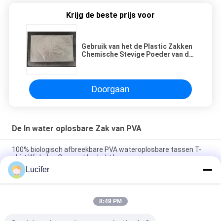
Krijg de beste prijs voor
Gebruik van het de Plastic Zakken
Chemische Stevige Poeder van de
landbouw het Beschikbare
Polyvinyl Alcohol
Doorgaan
De In water oplosbare Zak van PVA
100% biologisch afbreekbare PVA wateroplosbare tassen T-
shirt Winkelen Op maat bedrukt logo
Lucifer
660MM x 840MM Zak van de het Ziekenhuis de Hete In water
oplosbare Wasserij van x 25Micron
8:49 PM
De beschikbare Koude In water oplosbare Plastic Zak van PVA
voor Landbouw Stevig Poeder