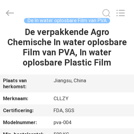
2026
Changzhou
Greencradleland
Macromolecule
Materials
De In water oplosbare Film van PVA
Co.,
Ltd..
De verpakkende Agro
THUIS
All
Rights
Reserved.
Chemische In water oplosbare
PRODUCTEN
Film van PVA, In water
oplosbare Plastic Film
OVER
ONS
Plaats van
Jiangsu, China
herkomst:
FABRIEKSTOCHT
Merknaam:
CLLZY
Certificering:
FDA, SGS
KWALITEITSCONTROLE
Modelnummer:
pva-004