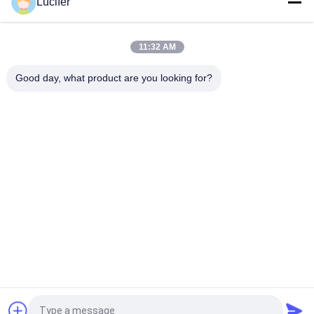
Lucifer
Duurzame in koud water oplosbare film, PVA-filmrol met een
dikte van 25-80 micron
11:32 AM
Polyvinyl Alcohol die de In water oplosbare Film van PVA voor
de Verpakking van Zakken verpakken
Good day, what product are you looking for?
populaire categorieën
Alle
De In Water 
In Water Oplosbare 
Oplosbare Film Van 
Versiefilm
PVA
In Water Oplosbare 
De In Water 
Film Voor 
Oplosbare Zak Van 
Borduurwerk
PVA
In Water Oplosbare 
In Water Oplosbare 
Wasserijzakken
Niet Geweven Stof
In Water Oplosbare 
Biologisch 
Het Zaadband Van 
Afbreekbare Plastic 
PVA
Film