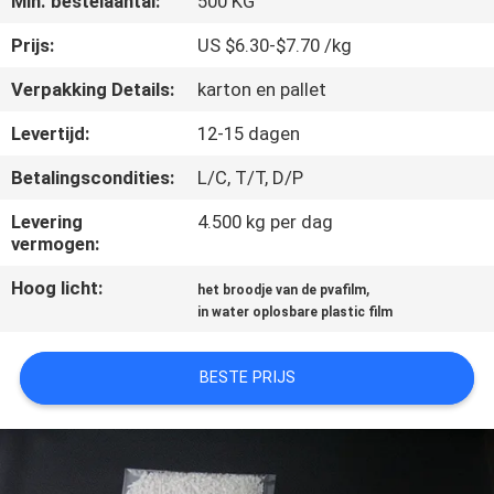
Min. bestelaantal:
500 KG
NIEUWS
Prijs:
US $6.30-$7.70 /kg
VRAAG
Verpakking Details:
karton en pallet
EEN
Levertijd:
12-15 dagen
OFFERTE
Betalingscondities:
L/C, T/T, D/P
SITEMAP
Levering
4.500 kg per dag
vermogen:
Hoog licht:
,
PRIVACY
het broodje van de pvafilm
in water oplosbare plastic film
POLICY
BESTE PRIJS