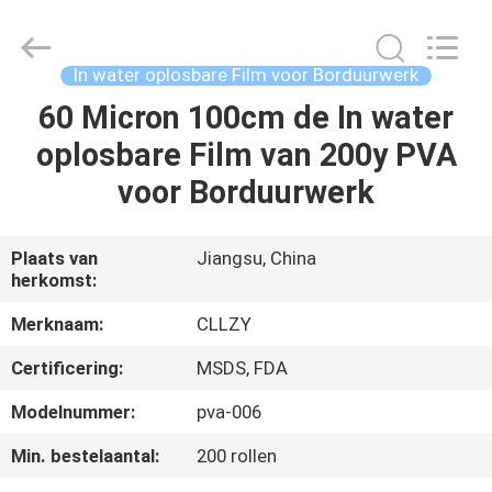
2026
Changzhou
Greencradleland
Macromolecule
Materials
In water oplosbare Film voor Borduurwerk
Co.,
Ltd..
60 Micron 100cm de In water
THUIS
All
Rights
Reserved.
oplosbare Film van 200y PVA
PRODUCTEN
voor Borduurwerk
OVER
Plaats van
Jiangsu, China
herkomst:
ONS
Merknaam:
CLLZY
FABRIEKSTOCHT
Certificering:
MSDS, FDA
Modelnummer:
pva-006
KWALITEITSCONTROLE
Min. bestelaantal:
200 rollen