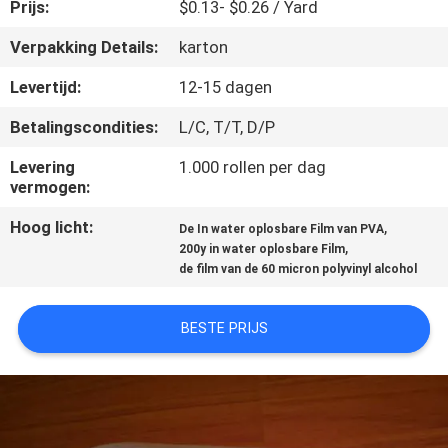
NIEUWS
Prijs:
$0.13- $0.26 / Yard
Verpakking Details:
karton
VRAAG
Levertijd:
12-15 dagen
EEN
Betalingscondities:
L/C, T/T, D/P
OFFERTE
Levering
1.000 rollen per dag
vermogen:
SITEMAP
Hoog licht:
,
De In water oplosbare Film van PVA
,
200y in water oplosbare Film
PRIVACY
de film van de 60 micron polyvinyl alcohol
POLICY
BESTE PRIJS