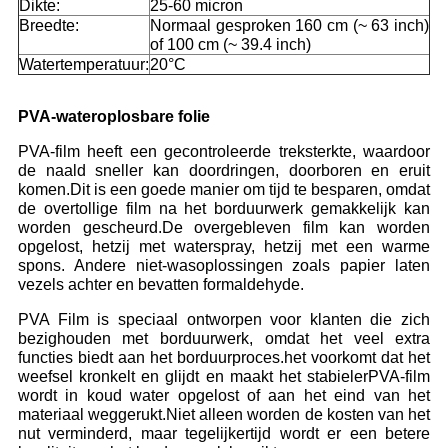
Dikte:
25-60 micron
Breedte:
Normaal gesproken 160 cm (~ 63 inch)
of 100 cm (~ 39.4 inch)
Watertemperatuur:
20°C
PVA-wateroplosbare folie
PVA-film heeft een gecontroleerde treksterkte, waardoor
de naald sneller kan doordringen, doorboren en eruit
komen.Dit is een goede manier om tijd te besparen, omdat
de overtollige film na het borduurwerk gemakkelijk kan
worden gescheurd.De overgebleven film kan worden
opgelost, hetzij met waterspray, hetzij met een warme
spons. Andere niet-wasoplossingen zoals papier laten
vezels achter en bevatten formaldehyde.
PVA Film is speciaal ontworpen voor klanten die zich
bezighouden met borduurwerk, omdat het veel extra
functies biedt aan het borduurproces.het voorkomt dat het
weefsel kronkelt en glijdt en maakt het stabielerPVA-film
wordt in koud water opgelost of aan het eind van het
materiaal weggerukt.Niet alleen worden de kosten van het
nut verminderd, maar tegelijkertijd wordt er een betere