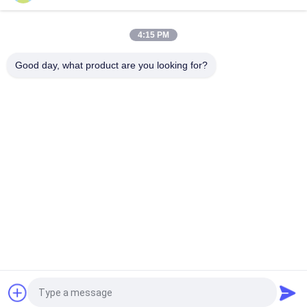
water oplosbare Goedkeuring Interlining
De In water oplosbare Film van 100% PVA voor
4:15 PM
Borduurwerk/Kantkledings Koude In water oplosbare
Stabilisator
Good day, what product are you looking for?
populaire categorieën
Alle
De In Water 
In Water Oplosbare 
Oplosbare Film Van 
Versiefilm
PVA
In Water Oplosbare 
De In Water 
Film Voor 
Oplosbare Zak Van 
Borduurwerk
PVA
In Water Oplosbare 
In Water Oplosbare 
Wasserijzakken
Niet Geweven Stof
In Water Oplosbare 
Biologisch 
Het Zaadband Van 
Afbreekbare Plastic 
PVA
Film
Vraag een offerte aan