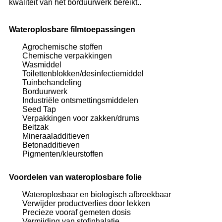
kwaliteit van het borduurwerk bereikt..
Wateroplosbare filmtoepassingen
Agrochemische stoffen
Chemische verpakkingen
Wasmiddel
Toilettenblokken/desinfectiemiddel
Tuinbehandeling
Borduurwerk
Industriële ontsmettingsmiddelen
Seed Tap
Verpakkingen voor zakken/drums
Beitzak
Mineraaladditieven
Betonadditieven
Pigmenten/kleurstoffen
Voordelen van wateroplosbare folie
Wateroplosbaar en biologisch afbreekbaar
Verwijder productverlies door lekken
Precieze vooraf gemeten dosis
Vermijding van stofinhalatie