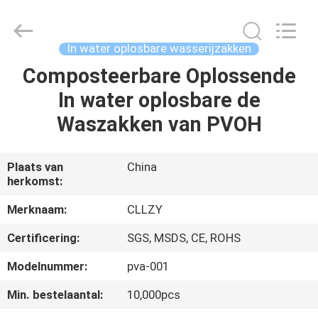
2026
Changzhou
Greencradleland
Macromolecule
Materials
In water oplosbare wasserijzakken
Co.,
Ltd..
Composteerbare Oplossende
THUIS
All
Rights
Reserved.
In water oplosbare de
PRODUCTEN
Waszakken van PVOH
OVER
Plaats van
China
herkomst:
ONS
Merknaam:
CLLZY
FABRIEKSTOCHT
Certificering:
SGS, MSDS, CE, ROHS
Modelnummer:
pva-001
KWALITEITSCONTROLE
Min. bestelaantal:
10,000pcs