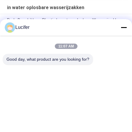
in water oplosbare wasserijzakken
Rode Beschikbare Plastic In water oplosbare Wasserijzakken
voor Medisch/het Ziekenhuis
Lucifer
Beschikbare In water oplosbare de Wasserijzak van PVA,
Zakken van de het Ziekenhuis de Oplosbare Was
11:07 AM
26" x 33" 0,8 mil wateroplosbare zak, 200 stuks/doos
Good day, what product are you looking for?
populaire categorieën
Alle
De In Water 
In Water Oplosbare 
Oplosbare Film Van 
Versiefilm
PVA
In Water Oplosbare 
De In Water 
Film Voor 
Oplosbare Zak Van 
Borduurwerk
PVA
In Water Oplosbare 
In Water Oplosbare 
Wasserijzakken
Niet Geweven Stof