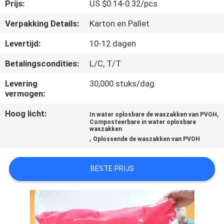
NIEUWS
Prijs:
US $0.14-0.32/pcs
Verpakking Details:
Karton en Pallet
VRAAG
Levertijd:
10-12 dagen
EEN
Betalingscondities:
L/C, T/T
OFFERTE
Levering
30,000 stuks/dag
vermogen:
SITEMAP
Hoog licht:
,
In water oplosbare de waszakken van PVOH
Composteerbare in water oplosbare
waszakken
PRIVACY
,
Oplossende de waszakken van PVOH
POLICY
BESTE PRIJS