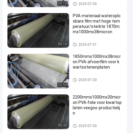
In water oplosbare Versiefilm
00:15
2025-07-30
PVA-materiaal wateroplo
sbare film met hoge tem
peratuur/sterkte 1870m
mx1000mx38micron
In water oplosbare Versiefilm
00:16
2025-07-31
1850mmx1000mx38micr
on PVA-afvoerfilm voor k
wartsstenenplaten
In water oplosbare Versiefilm
2025-07-30
02:55
2200mmx1000mx30micr
on PVA-folie voor kwartsp
laten veegoo-productielij
n
In water oplosbare Versiefilm
00:30
2025-07-30