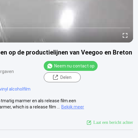
en op de productielijnen van Veegoo en Breton
Neem nu contact op
rgaven
Delen
vinyl alcoholfilm
stmatig marmer en als release film.een
mer, which is a release film ...
Bekijk meer
Laat een bericht achter