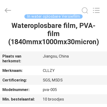
2026
Changzhou
Greencradleland
Macromolecule
Materials
In water oplosbare Versiefilm
Co.,
Ltd..
Wateroplosbare film, PVA-
THUIS
All
Rights
Reserved.
film
PRODUCTEN
(1840mmx1000mx30micron)
OVER
Plaats van
Jiangsu, China
herkomst:
ONS
Merknaam:
CLLZY
FABRIEKSTOCHT
Certificering:
SGS, MSDS
Modelnummer:
pva-005
KWALITEITSCONTROLE
Min. bestelaantal:
10 broodjes