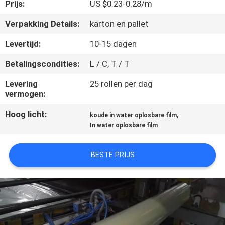
NIEUWS
Prijs:
US $0.23-0.28/m
Verpakking Details:
karton en pallet
VRAAG
Levertijd:
10-15 dagen
EEN
Betalingscondities:
L / C, T / T
OFFERTE
Levering
25 rollen per dag
vermogen:
SITEMAP
Hoog licht:
,
koude in water oplosbare film
In water oplosbare film
PRIVACY
POLICY
BESTE PRIJS