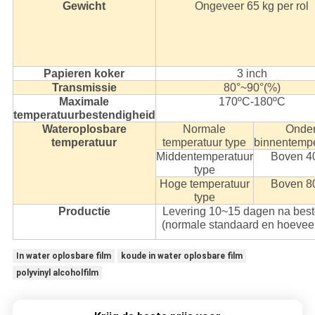
Gewicht
Ongeveer 65 kg per rol
Papieren koker
3 inch
Transmissie
80°~90°(%)
Maximale
170ºC-180ºC
temperatuurbestendigheid
Wateroplosbare
Normale
Onde
temperatuur
temperatuur type
binnentempe
Middentemperatuur
Boven 4
type
Hoge temperatuur
Boven 8
type
Productie
Levering 10~15 dagen na best
(normale standaard en hoevee
In water oplosbare film
koude in water oplosbare film
polyvinyl alcoholfilm