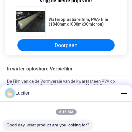
Krijg de beste prijs voor
Wateroplosbare film, PVA-film
(1840mmx1000mx30micron)
Doorgaan
In water oplosbare Versiefilm
De Film van de de Vormversie van de kwartssteen PVA op
Rubbervorm met Specifieke Lijm wordt gekleefd die
Lucifer
1850mmx1000mx38micron PVA-afvoerfilm voor
kwartsstenenplaten
8:16 AM
1840mmx1000mx30micron PVA wateroplosbare film met
hoge temperatuur / sterkte
Good day, what product are you looking for?